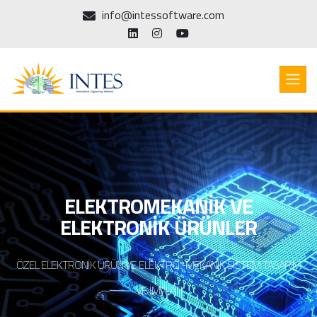
info@intessoftware.com
ELEKTROMEKANIK VE
ELEKTRONIK ÜRÜNLER
ÖZEL ELEKTRONIK ÜRÜN VE ELEKTRO -MEKANIK SISTEM TASARIM
VE İMALATI