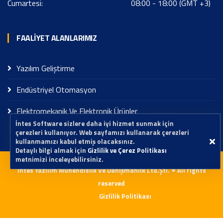
Cumartesi:
08:00 - 18:00 (GMT +3)
FAALIYET ALANLARIMIZ
Yazılım Geliştirme
Endüstriyel Otomasyon
Elektromekanik Ve Elektronik Ürünler
İntes Software sizlere daha iyi hizmet sunmak için
çerezleri kullanıyor. Web sayfamızı kullanarak çerezleri
kullanmamızı kabul etmiş olacaksınız.
Detaylı bilgi almak için
Gizlilik ve Çerez Politikası
metnimizi inceleyebilirsiniz.
İntes Yazılım Mühendislik Ve Danışmanlık Ltd.Şti. © All rights
reserved
Gizlilik Politikası